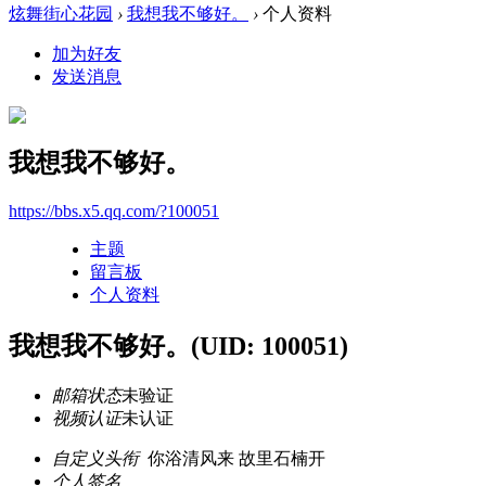
炫舞街心花园
›
我想我不够好。
›
个人资料
加为好友
发送消息
我想我不够好。
https://bbs.x5.qq.com/?100051
主题
留言板
个人资料
我想我不够好。
(UID: 100051)
邮箱状态
未验证
视频认证
未认证
自定义头衔
你浴清风来 故里石楠开
个人签名