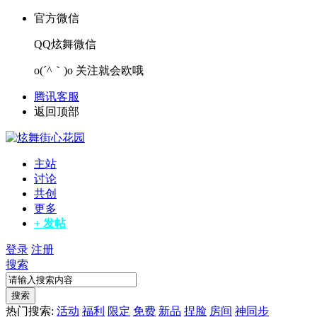
官方微信
QQ炫舞微信
o(´^｀)o 关注就会欧哦
腾讯客服
返回顶部
主站
讨论
共创
更多
+ 发帖
登录
注册
搜索
搜索
热门搜索:
活动
福利
限定
免费
新品
捏脸
房间
神同步