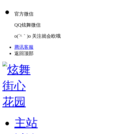
官方微信
QQ炫舞微信
o(´^｀)o 关注就会欧哦
腾讯客服
返回顶部
主站