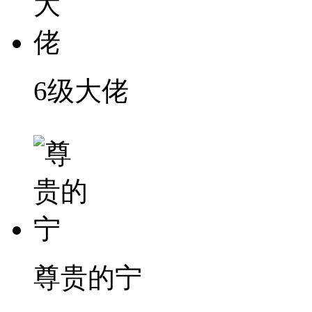
6级大佬
尊贵的宁