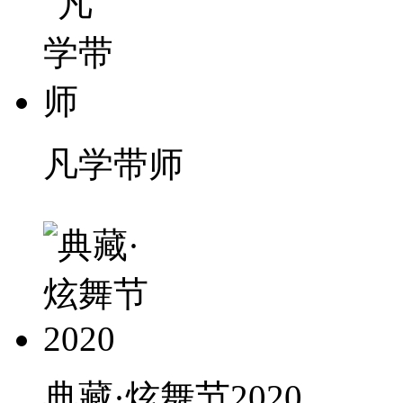
凡学带师
典藏·炫舞节2020