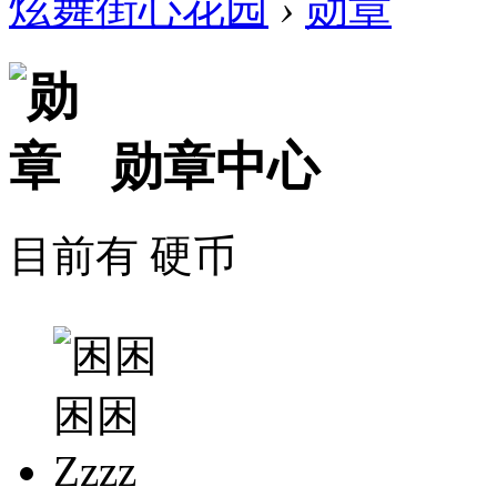
炫舞街心花园
›
勋章
勋章中心
目前有 硬币