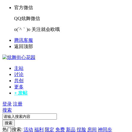
官方微信
QQ炫舞微信
o(´^｀)o 关注就会欧哦
腾讯客服
返回顶部
主站
讨论
共创
更多
+ 发帖
登录
注册
搜索
搜索
热门搜索:
活动
福利
限定
免费
新品
捏脸
房间
神同步