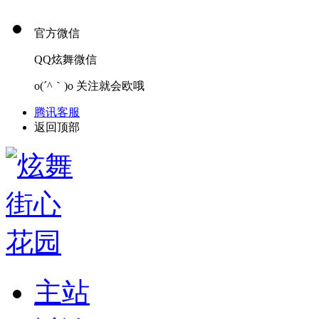
官方微信
QQ炫舞微信
o(´^｀)o 关注就会欧哦
腾讯客服
返回顶部
主站