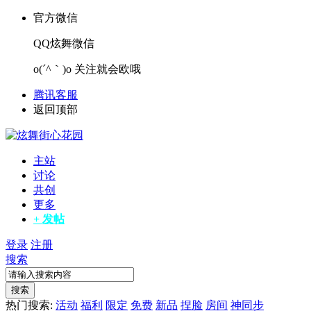
官方微信
QQ炫舞微信
o(´^｀)o 关注就会欧哦
腾讯客服
返回顶部
主站
讨论
共创
更多
+ 发帖
登录
注册
搜索
搜索
热门搜索:
活动
福利
限定
免费
新品
捏脸
房间
神同步