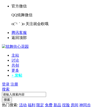
官方微信
QQ炫舞微信
o(´^｀)o 关注就会欧哦
腾讯客服
返回顶部
主站
讨论
共创
更多
+ 发帖
登录
注册
搜索
搜索
热门搜索:
活动
福利
限定
免费
新品
捏脸
房间
神同步