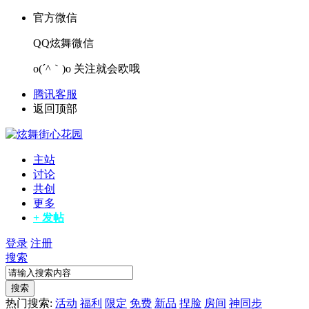
官方微信
QQ炫舞微信
o(´^｀)o 关注就会欧哦
腾讯客服
返回顶部
主站
讨论
共创
更多
+ 发帖
登录
注册
搜索
搜索
热门搜索:
活动
福利
限定
免费
新品
捏脸
房间
神同步