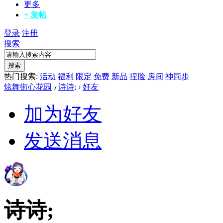
更多
+ 发帖
登录
注册
搜索
搜索
热门搜索:
活动
福利
限定
免费
新品
捏脸
房间
神同步
炫舞街心花园
›
诗诗;
›
好友
加为好友
发送消息
诗诗;