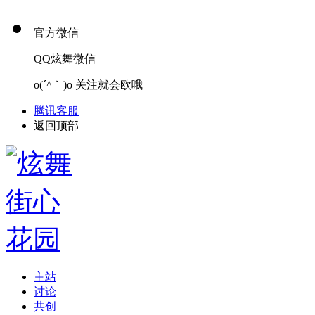
官方微信
QQ炫舞微信
o(´^｀)o 关注就会欧哦
腾讯客服
返回顶部
主站
讨论
共创