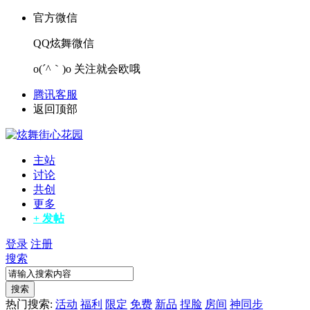
官方微信
QQ炫舞微信
o(´^｀)o 关注就会欧哦
腾讯客服
返回顶部
主站
讨论
共创
更多
+ 发帖
登录
注册
搜索
搜索
热门搜索:
活动
福利
限定
免费
新品
捏脸
房间
神同步