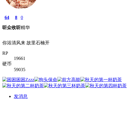
64
8
0
听众
收听
精华
你浴清风来 故里石楠开
RP
19661
硬币
59035
发消息