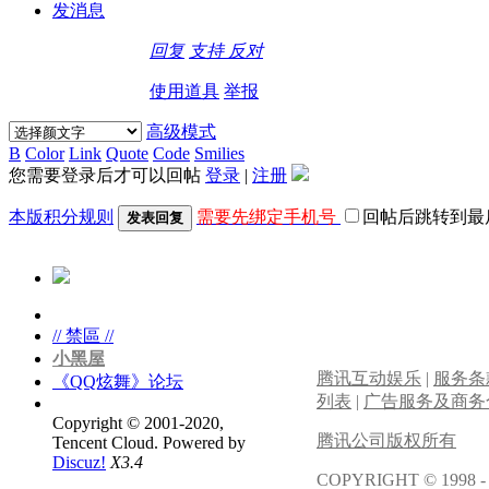
发消息
回复
支持
反对
使用道具
举报
高级模式
B
Color
Link
Quote
Code
Smilies
您需要登录后才可以回帖
登录
|
注册
本版积分规则
需要先绑定手机号
回帖后跳转到最
发表回复
// 禁區 //
小黑屋
腾讯互动娱乐
|
服务条
《QQ炫舞》论坛
列表
|
广告服务及商务
Copyright © 2001-2020,
腾讯公司版权所有
Tencent Cloud.
Powered by
Discuz!
X3.4
COPYRIGHT © 1998 -