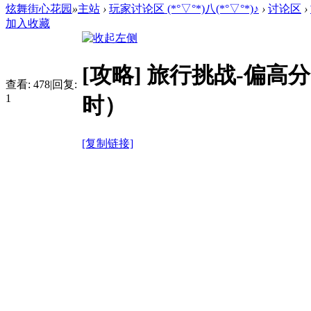
炫舞街心花园
»
主站
›
玩家讨论区 (*°▽°*)八(*°▽°*)♪
›
讨论区
›
加入收藏
[攻略]
旅行挑战-偏高分（2
查看:
478
|
回复:
1
时）
[复制链接]