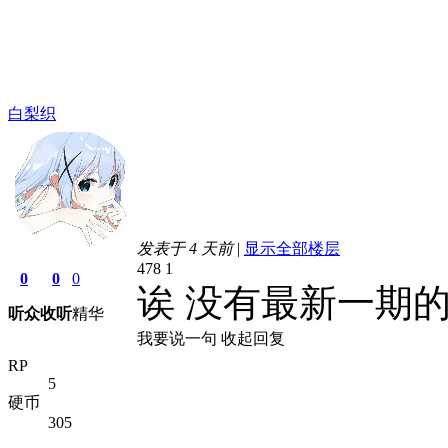
白梨织
发表于
4 天前
|
显示全部楼层
478
1
0
0
0
诶 没有最新一期
听众
收听
精华
我要说一句
收起回复
RP
5
硬币
305