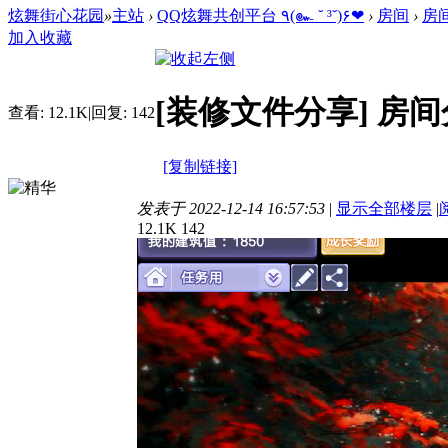
炫舞街心花园
»
主站
›
QQ炫舞共创平台 ٩(๛ ˘ ³˘)۶❤
›
房间
›
房
加入收藏
[装修文件分享]
房间
查看:
12.1K
|
回复:
142
[复制链接]
发表于 2022-12-14 16:57:53
|
显示全部楼层
|
12.1K
142