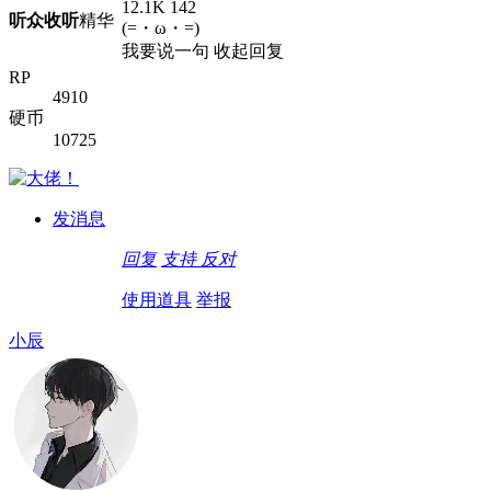
12.1K
142
听众
收听
精华
(=・ω・=)
我要说一句
收起回复
RP
4910
硬币
10725
发消息
回复
支持
反对
使用道具
举报
小辰