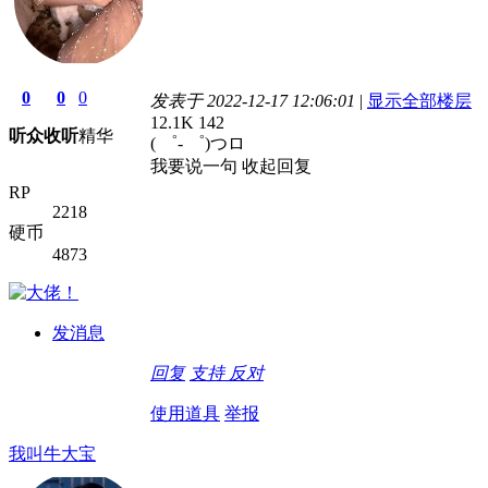
0
0
0
发表于 2022-12-17 12:06:01
|
显示全部楼层
12.1K
142
听众
收听
精华
( ゜- ゜)つロ
我要说一句
收起回复
RP
2218
硬币
4873
发消息
回复
支持
反对
使用道具
举报
我叫牛大宝