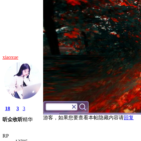
xiaoxue
18
3
3
游客，如果您要查看本帖隐藏内容请
回复
听众
收听
精华
RP