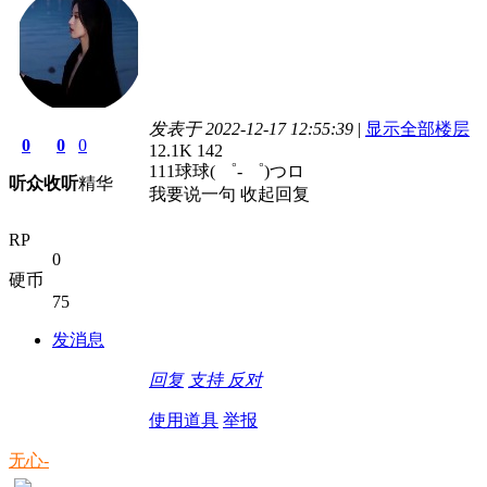
发表于 2022-12-17 12:55:39
|
显示全部楼层
0
0
0
12.1K
142
111球球( ゜- ゜)つロ
听众
收听
精华
我要说一句
收起回复
RP
0
硬币
75
发消息
回复
支持
反对
使用道具
举报
无心-