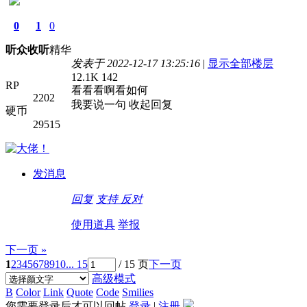
0
1
0
听众
收听
精华
发表于 2022-12-17 13:25:16
|
显示全部楼层
12.1K
142
RP
看看看啊看如何
2202
我要说一句
收起回复
硬币
29515
发消息
回复
支持
反对
使用道具
举报
下一页 »
1
2
3
4
5
6
7
8
9
10
... 15
/ 15 页
下一页
高级模式
B
Color
Link
Quote
Code
Smilies
您需要登录后才可以回帖
登录
|
注册