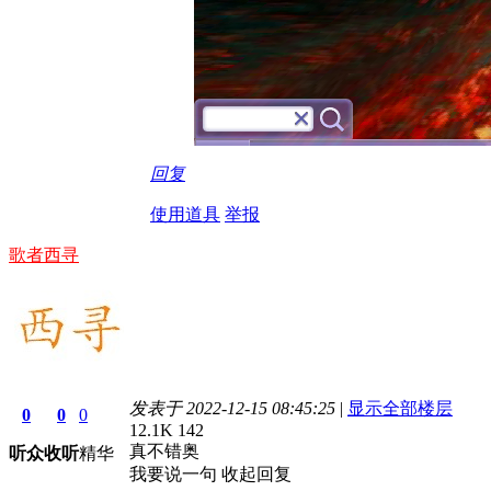
回复
使用道具
举报
歌者西寻
发表于 2022-12-15 08:45:25
|
显示全部楼层
0
0
0
12.1K
142
真不错奥
听众
收听
精华
我要说一句
收起回复