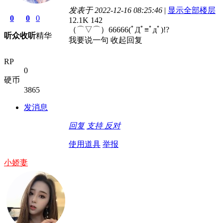
发表于 2022-12-16 08:25:46
|
显示全部楼层
0
0
0
12.1K
142
（⌒▽⌒）66666(ﾟДﾟ≡ﾟдﾟ)!?
听众
收听
精华
我要说一句
收起回复
RP
0
硬币
3865
发消息
回复
支持
反对
使用道具
举报
小娇妻