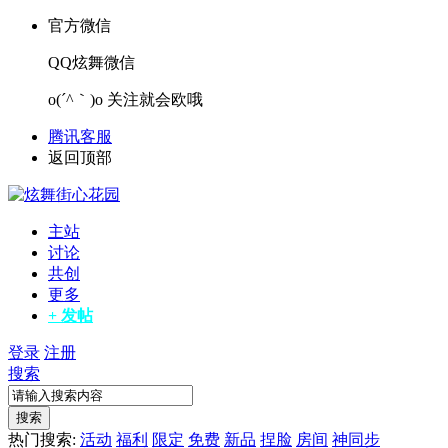
官方微信
QQ炫舞微信
o(´^｀)o 关注就会欧哦
腾讯客服
返回顶部
主站
讨论
共创
更多
+ 发帖
登录
注册
搜索
搜索
热门搜索:
活动
福利
限定
免费
新品
捏脸
房间
神同步