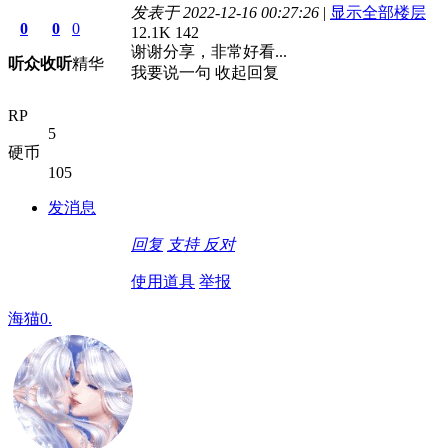
发表于 2022-12-16 00:27:26
|
显示全部楼层
0
0
0
12.1K
142
谢谢分享，非常好看...
听众
收听
精华
我要说一句
收起回复
RP
5
硬币
105
发消息
回复
支持
反对
使用道具
举报
海猫0.