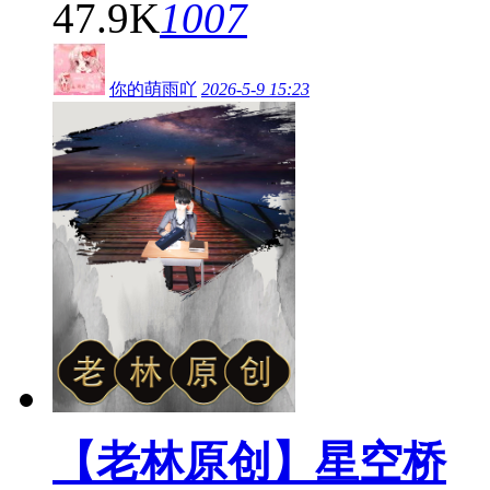
47.9K
1007
你的萌雨吖
2026-5-9 15:23
【老林原创】星空桥