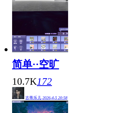
简单··空旷
10.7K
172
古蒂乐儿
2026-4-5 20:58