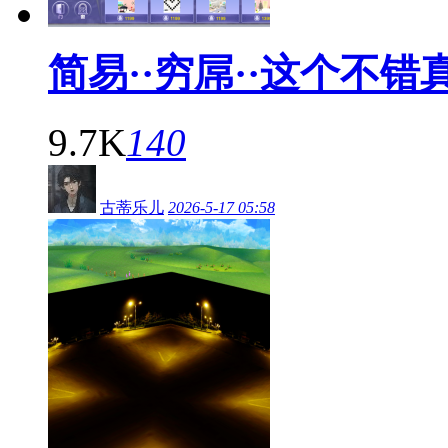
简易··穷屌··这个不错
9.7K
140
古蒂乐儿
2026-5-17 05:58