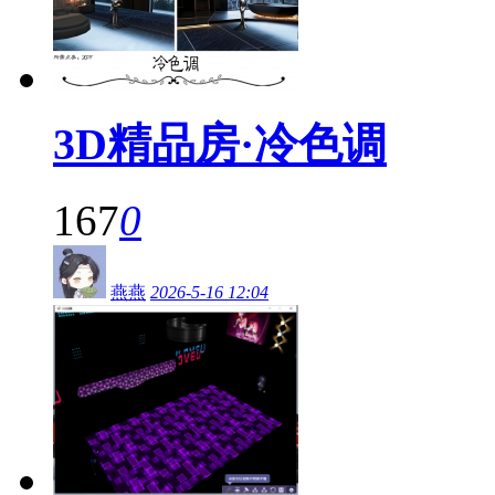
3D精品房·冷色调
167
0
燕燕
2026-5-16 12:04