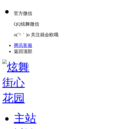
官方微信
QQ炫舞微信
o(´^｀)o 关注就会欧哦
腾讯客服
返回顶部
主站