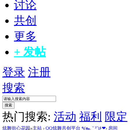
讨论
共创
更多
+ 发帖
登录
注册
搜索
搜索
热门搜索:
活动
福利
限定
炫舞街心花园
»
主站
›
QQ炫舞共创平台 ٩(๛ ˘ ³˘)۶❤
›
房间