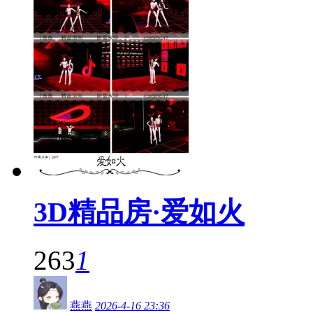
3D精品房·爱如火
263
1
燕燕
2026-4-16 23:36