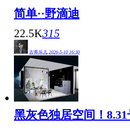
简单··野滴迪
22.5K
315
古蒂乐儿
2026-5-10 16:30
黑灰色独居空间！8.3