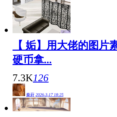
【 姤】用大佬的图片
硬币拿...
7.3K
126
秦葑
2026-3-17 18:25