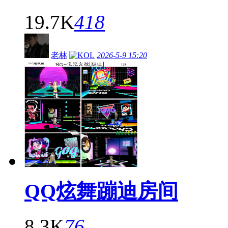
19.7K
418
老林
2026-5-9 15:20
QQ炫舞蹦迪房间
8.3K
76