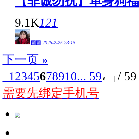
【非诚勿扰】单身狗福
9.1K
121
圈圈
2026-2-25 23:15
下一页 »
1
2
3
4
5
6
7
8
9
10
... 59
/ 5
需要先绑定手机号