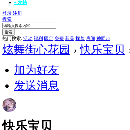
+ 发帖
登录
注册
搜索
搜索
热门搜索:
活动
福利
限定
免费
新品
捏脸
房间
神同步
炫舞街心花园
›
快乐宝贝
加为好友
发送消息
快乐宝贝