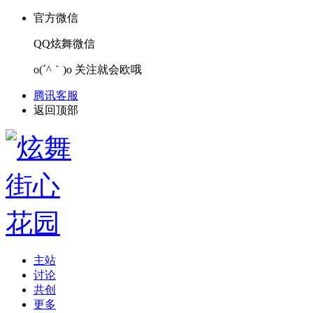
官方微信
QQ炫舞微信
o(´^｀)o 关注就会欧哦
腾讯客服
返回顶部
主站
讨论
共创
更多